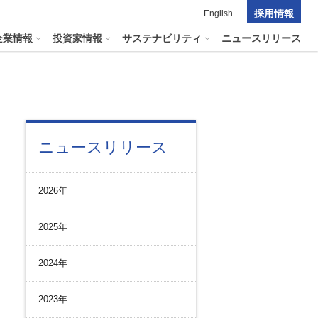
採用情報
English
企業情報
投資家情報
サステナビリティ
ニュースリリース
ポレート・ガバナンス
料室
パーク２４グループの
ニュースリリース
マテリアリティ
ナビリティへリンクします
短信
ポレート・ガバナンスの状況
マテリアリティ
会資料・動画
2026年
ク管理
サステナビリティに関する
証券報告書
中長期目標
ス
その他のサービス
2025年
統制
​
通信
プライアンスとインテグリティ
報告書・アニュアルレポート
2024年
コーポレート・ガバナンス
コーポレート・ガバナンスの状況
2023年
投資家の皆様へ