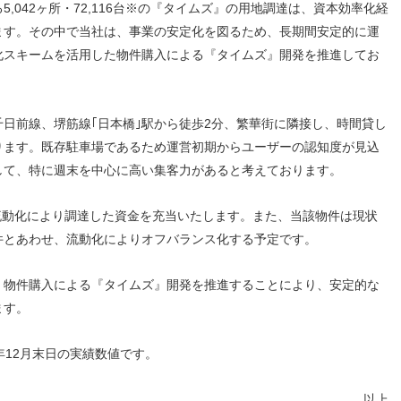
,042ヶ所・72,116台※の『タイムズ』の用地調達は、資本効率化経
ます。その中で当社は、事業の安定化を図るため、長期間安定的に運
化スキームを活用した物件購入による『タイムズ』開発を推進してお
日前線、堺筋線｢日本橋｣駅から徒歩2分、繁華街に隣接し、時間貸し
ります。既存駐車場であるため運営初期からユーザーの認知度が見込
して、特に週末を中心に高い集客力があると考えております。
た流動化により調達した資金を充当いたします。また、当該物件は現状
件とあわせ、流動化によりオフバランス化する予定です。
、物件購入による『タイムズ』開発を推進することにより、安定的な
ます。
年12月末日の実績数値です。
以上