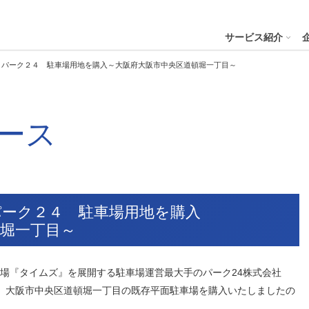
４株式会社
サービス紹介
】パーク２４ 駐車場用地を購入～大阪府大阪市中央区道頓堀一丁目～
プへ
ース
ステナビリティの推進
会社案内
財務・業績
コー
IR資
※サステ
パーク２４グループと
会社概要
月次業績状況
サステナビリティの浸透
グループ本社ビル紹介
決算
サステナビリティ
コー
役員一覧
業績ハイライト
ステークホルダーとの対話
CMギャラリー
説明
パーク２４グループの各種方針
リス
パーク２４グループ一覧
財務状況
サステナビリティ関連データ
スポーツ活動
有価
パーク２４ 駐車場用地を購入
ビリティサービス
会員サービス
決済サービ
サステナビリティ推進体制
内部
堀一丁目～
沿革
キャッシュ・フローの状況
イニシアチブへの参画・社外からの評価
一般事業主行動計画
株主
コン
セグメント別売上高・営業利益
統合
ビリティへリンクし
会
貸駐車場『タイムズ』を展開する駐車場運営最大手のパーク24株式会社
人権への取り組み
事業継続マネジメントシステム
が、大阪市中央区道頓堀一丁目の既存平面駐車場を購入いたしましたの
個人