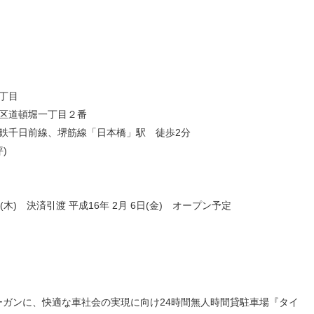
人材戦略
お客様への責任
配当情報
発行体格付
電子公告
パー
人的資本価値の最大化に向け
責任ある調達
た取り組み
株主優待
株式手続
定款・株式取扱
パー
地域コミュニティへの貢献
規則
健康経営の推進
市場
丁目
合報告書
※投資家情報へリンクします
区道頓堀一丁目２番
鉄千日前線、堺筋線「日本橋」駅 徒歩2分
坪)
日(木) 決済引渡 平成16年 2月 6日(金) オープン予定
ガンに、快適な車社会の実現に向け24時間無人時間貸駐車場『タイ