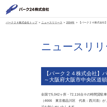
パーク２
パーク２４株式会社トップ
ニュースリリース
2004年
【パーク２４株式会社
サービス紹介
企業情報
投資家情報
サステナビリティ
トップへ
トップへ
トップへ
トッ
ニュースリリ
グループの方針・展開
経営方針
トップコミットメント
サ
社長メッセージ
社長メッセージ
社長メッセージ
※企業情報へリンクします
グループ理念・スローガン
基本方針・戦略
サステナビリティ委員会
委員長メッセージ
展開ブランド
中期経営計画
（PDFファイル）
【パーク２４株式会社】
駐車場サービス
モ
～大阪府大阪市中央区道頓
事業拠点
事業等のリスク
コーポレート・ガバナンス
※サステナ
環境
社
全国で5,042ヶ所・72,116台※の時間
ます
社会全体のCO2削減への貢献
（4666 東京都品川区 代表：西川清）
株式情報
でお知らせいたします。