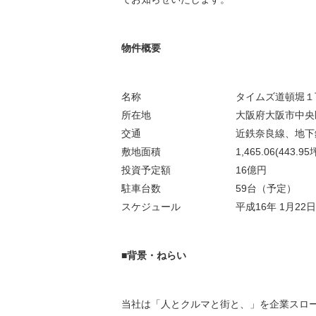
環境負荷低減への貢献
株価情報
株主構成
資源の有効利用
株式概要
株主総会
物件概要
気候変動への取り組み
（TCFD）
名称
タイムズ道頓堀１
統
編集方針
（PDFファイル）
所在地
大阪府大阪市中央
交通
近鉄奈良線、地下
敷地面積
1,465.06(443.95
投資予定額
16億円
駐車台数
59台（予定）
スケジュール
平成16年 1月22
■背景・ねらい
当社は「人とクルマと街と、」を企業スロー