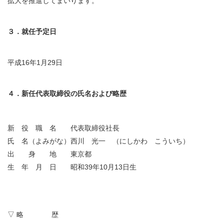
拡大を推進してまいります。
３．就任予定日
平成16年1月29日
４．新任代表取締役の氏名および略歴
新 役 職 名
代表取締役社長
氏 名（よみがな）
西川 光一 （にしかわ こういち）
出 身 地
東京都
生 年 月 日
昭和39年10月13日生
▽ 略 歴