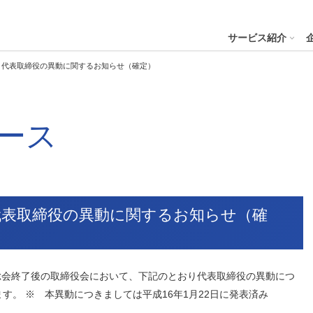
４株式会社
サービス紹介
】代表取締役の異動に関するお知らせ（確定）
プへ
ース
ステナビリティの推進
会社案内
財務・業績
コー
IR資
※サステ
パーク２４グループと
会社概要
月次業績状況
サステナビリティの浸透
グループ本社ビル紹介
決算
サステナビリティ
コー
役員一覧
業績ハイライト
ステークホルダーとの対話
CMギャラリー
説明
パーク２４グループの各種方針
リス
パーク２４グループ一覧
財務状況
サステナビリティ関連データ
スポーツ活動
有価
代表取締役の異動に関するお知らせ（確
ビリティサービス
会員サービス
決済サービ
サステナビリティ推進体制
内部
沿革
キャッシュ・フローの状況
イニシアチブへの参画・社外からの評価
一般事業主行動計画
株主
コン
セグメント別売上高・営業利益
統合
ビリティへリンクし
会
主総会終了後の取締役会において、下記のとおり代表取締役の異動につ
人権への取り組み
事業継続マネジメントシステム
す。 ※ 本異動につきましては平成16年1月22日に発表済み
個人