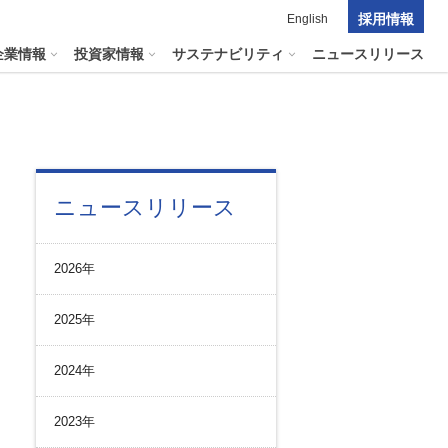
採用情報
English
企業情報
投資家情報
サステナビリティ
ニュースリリース
ポレート・ガバナンス
料室
パーク２４グループの
ニュースリリース
マテリアリティ
ナビリティへリンクします
短信
ポレート・ガバナンスの状況
マテリアリティ
会資料・動画
2026年
ク管理
サステナビリティに関する
証券報告書
中長期目標
ス
その他のサービス
2025年
統制
​
通信
プライアンスとインテグリティ
報告書・アニュアルレポート
2024年
コーポレート・ガバナンス
コーポレート・ガバナンスの状況
2023年
投資家の皆様へ