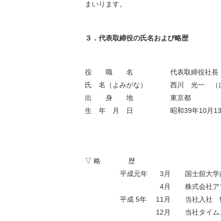
まいります。
３．代表取締役の氏名および略歴
役 職 名
代表取締役社長
氏 名（よみがな）
西川 光一 （
出 身 地
東京都
生 年 月 日
昭和39年10月1
▽ 略 歴
平成元年
3月
国士舘大学
4月
株式会社ア
平成 5年
11月
当社入社 
12月
当社タイム