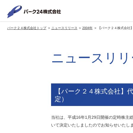
パーク２
パーク２４株式会社トップ
ニュースリリース
2004年
【パーク２４株式会社
サービス紹介
企業情報
投資家情報
サステナビリティ
トップへ
トップへ
トップへ
トッ
ニュースリリ
グループの方針・展開
経営方針
トップコミットメント
サ
社長メッセージ
社長メッセージ
社長メッセージ
※企業情報へリンクします
グループ理念・スローガン
基本方針・戦略
サステナビリティ委員会
委員長メッセージ
展開ブランド
中期経営計画
（PDFファイル）
【パーク２４株式会社】
駐車場サービス
モ
定）
事業拠点
事業等のリスク
コーポレート・ガバナンス
※サステナ
環境
社
当社は、平成16年1月29日開催の定時株
ます
社会全体のCO2削減への貢献
いて決定いたしましたのでお知らせいたしま
株式情報