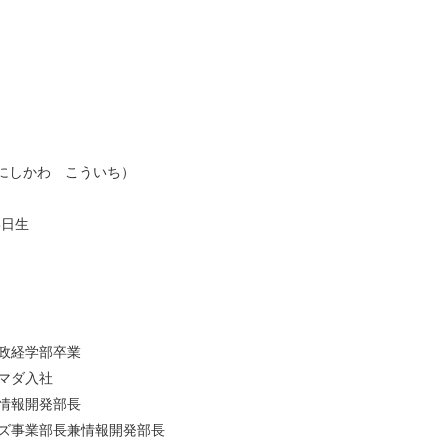
にしかわ こういち）
3日生
政経学部卒業
マダ入社
情報開発部長
ズ事業部長兼情報開発部長