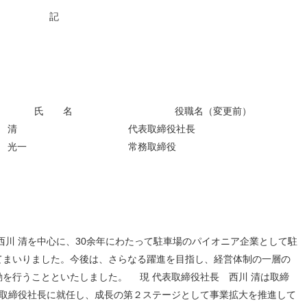
人材戦略
お客様への責任
記
配当情報
発行体格付
電子公告
パー
人的資本価値の最大化に向け
責任ある調達
た取り組み
株主優待
株式手続
定款・株式取扱
パー
地域コミュニティへの貢献
規則
健康経営の推進
市場
合報告書
※投資家情報へリンクします
氏 名
役職名（変更前）
 清
代表取締役社長
 光一
常務取締役
西川 清を中心に、30余年にわたって駐車場のパイオニア企業として駐
てまいりました。今後は、さらなる躍進を目指し、経営体制の一層の
を行うことといたしました。 現 代表取締役社長 西川 清は取締
表取締役社長に就任し、成長の第２ステージとして事業拡大を推進して