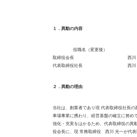
環境負荷低減への貢献
株価情報
株主構成
資源の有効利用
株式概要
株主総会
気候変動への取り組み
１．異動の内容
（TCFD）
統
編集方針
役職名（変更後）
（PDFファイル）
取締役会長
西川
代表取締役社長
西川
２．異動の理由
当社は、創業者であり現 代表取締役社長の
車場事業に携わり、経営基盤の確立に努め
強化・充実をはかるため、代表取締役の異動
役会長に、現 常務取締役 西川 光一が代