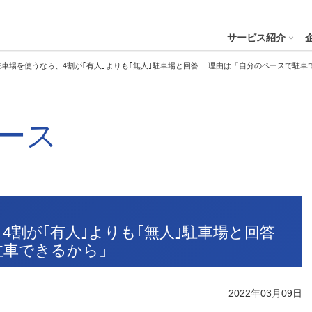
４株式会社
サービス紹介
車場を使うなら、4割が｢有人｣よりも｢無人｣駐車場と回答 理由は「自分のペースで駐車
プへ
ース
ステナビリティの推進
会社案内
財務・業績
コー
IR資
※サステ
パーク２４グループと
会社概要
月次業績状況
サステナビリティの浸透
グループ本社ビル紹介
決算
サステナビリティ
コー
役員一覧
業績ハイライト
ステークホルダーとの対話
CMギャラリー
説明
パーク２４グループの各種方針
リス
パーク２４グループ一覧
財務状況
サステナビリティ関連データ
スポーツ活動
有価
ビリティサービス
会員サービス
決済サービ
サステナビリティ推進体制
内部
4割が｢有人｣よりも｢無人｣駐車場と回答
沿革
キャッシュ・フローの状況
イニシアチブへの参画・社外からの評価
一般事業主行動計画
株主
駐車できるから」
コン
セグメント別売上高・営業利益
統合
ビリティへリンクし
会
人権への取り組み
事業継続マネジメントシステム
2022年03月09日
個人