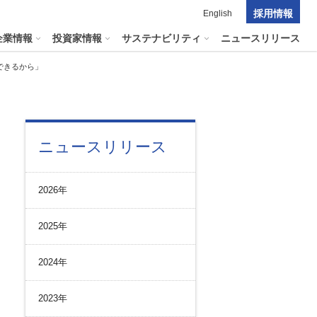
採用情報
English
企業情報
投資家情報
サステナビリティ
ニュースリリース
できるから」
ポレート・ガバナンス
料室
パーク２４グループの
ニュースリリース
マテリアリティ
ナビリティへリンクします
短信
ポレート・ガバナンスの状況
マテリアリティ
会資料・動画
2026年
ク管理
サステナビリティに関する
証券報告書
中長期目標
ス
その他のサービス
2025年
統制
​
通信
プライアンスとインテグリティ
報告書・アニュアルレポート
2024年
コーポレート・ガバナンス
コーポレート・ガバナンスの状況
2023年
投資家の皆様へ