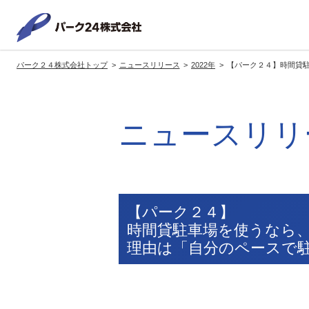
パーク２
パーク２４株式会社トップ
ニュースリリース
2022年
【パーク２４】時間貸駐
サービス紹介
企業情報
投資家情報
サステナビリティ
トップへ
トップへ
トップへ
トッ
ニュースリリ
グループの方針・展開
経営方針
トップコミットメント
サ
社長メッセージ
社長メッセージ
社長メッセージ
※企業情報へリンクします
グループ理念・スローガン
基本方針・戦略
サステナビリティ委員会
委員長メッセージ
展開ブランド
中期経営計画
（PDFファイル）
【パーク２４】
駐車場サービス
モ
時間貸駐車場を使うなら、
事業拠点
事業等のリスク
理由は「自分のペースで
コーポレート・ガバナンス
※サステナ
環境
社
ます
社会全体のCO2削減への貢献
株式情報