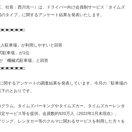
人材戦略
お客様への責任
、社長：西川光一）は、ドライバー向け会員制サービス「タイムズ
配当情報
発行体格付
電子公告
パー
人的資本価値の最大化に向け
責任ある調達
場のタイプ」に関するアンケート結果を発表いたします。
た取り組み
株主優待
株式手続
定款・株式取扱
パー
地域コミュニティへの貢献
規則
□■□■□■□■□■□
健康経営の推進
市場
合報告書
※投資家情報へリンクします
無人駐車場」が利用しやすいと回答
式駐車場」が1位
人が「機械式駐車場」と回答
□■□■□■□■□■□
に関するアンケートの調査結果を発表しています。今月の「駐車場の
以下のとおりです。
ログラム。タイムズパーキングやタイムズカー、タイムズカーレンタ
定サービス等を提供。会員数約920万人（2022年1月末現在）。
アリング、レンタカー等のクルマに関わるサービスを利用した方々を