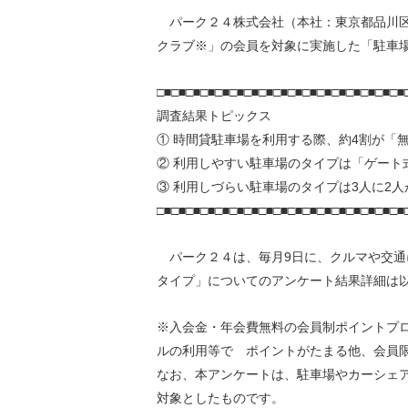
環境負荷低減への貢献
パーク２４株式会社（本社：東京都品川区
株価情報
株主構成
資源の有効利用
クラブ※」の会員を対象に実施した「駐車
株式概要
株主総会
気候変動への取り組み
□■□■□■□■□■□■□■□■□■□■□■□■□■□■□■□■□■
（TCFD）
調査結果トピックス
統
① 時間貸駐車場を利用する際、約4割が「
編集方針
（PDFファイル）
② 利用しやすい駐車場のタイプは「ゲート
③ 利用しづらい駐車場のタイプは3人に2
□■□■□■□■□■□■□■□■□■□■□■□■□■□■□■□■□■
パーク２４は、毎月9日に、クルマや交通
タイプ」についてのアンケート結果詳細は
※入会金・年会費無料の会員制ポイントプ
ルの利用等で ポイントがたまる他、会員限
なお、本アンケートは、駐車場やカーシェ
対象としたものです。