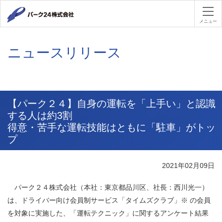
パーク２４
メニュー
ニュースリリース
【パーク２４】自身の運転を「上手い」と認識
する人は約3割
得意・苦手な運転技能はともに「駐車」がトッ
プ
2021年02月09日
パーク２４株式会社（本社：東京都品川区、社長：西川光一）
は、ドライバー向け会員制サービス「タイムズクラブ」※ の会員
を対象に実施した、「運転テクニック」に関するアンケート結果