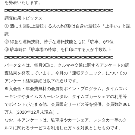
を発表いたします。
□■□■□■□■□■□■□■□■□■□■□■□■□■□■□■□■□■□■□■□■□■□■□
調査結果トピックス
① 週に１回以上運転する人の約3割は自身の運転を「上手い」と認
識
② 得意な運転技能、苦手な運転技能ともに「駐車」が1位
③ 駐車時に「駐車場の枠線」を目印にする人が半数以上
□■□■□■□■□■□■□■□■□■□■□■□■□■□■□■□■□■□■□■□■□■□■□
パーク２４は、毎月9日に、クルマや交通に関するアンケートの調
査結果を発表しています。今月の「運転テクニック」についての
アンケート結果詳細は以下の通りです。
※入会金・年会費無料の会員制ポイントプログラム。タイムズパ
ーキングやタイムズカーレンタル、タイムズカーシェアの利用等
でポイントがたまる他、会員限定サービス等を提供。会員数約861
万人（2020年12月末現在）。
なお、本アンケートは、駐車場やカーシェア、レンタカー等のク
ルマに関わるサービスを利用した方々を対象としたものです。