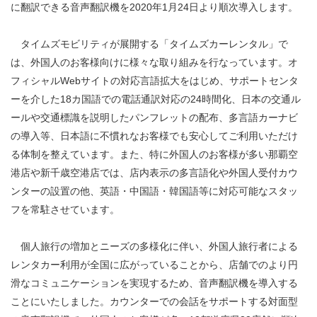
に翻訳できる音声翻訳機を2020年1月24日より順次導入します。
タイムズモビリティが展開する「タイムズカーレンタル」で
は、外国人のお客様向けに様々な取り組みを行なっています。オ
フィシャルWebサイトの対応言語拡大をはじめ、サポートセンタ
ーを介した18カ国語での電話通訳対応の24時間化、日本の交通ル
ールや交通標識を説明したパンフレットの配布、多言語カーナビ
の導入等、日本語に不慣れなお客様でも安心してご利用いただけ
る体制を整えています。また、特に外国人のお客様が多い那覇空
港店や新千歳空港店では、店内表示の多言語化や外国人受付カウ
ンターの設置の他、英語・中国語・韓国語等に対応可能なスタッ
フを常駐させています。
個人旅行の増加とニーズの多様化に伴い、外国人旅行者による
レンタカー利用が全国に広がっていることから、店舗でのより円
滑なコミュニケーションを実現するため、音声翻訳機を導入する
ことにいたしました。カウンターでの会話をサポートする対面型