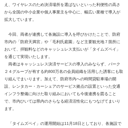
え、ワイヤレスのため決済場所を選ばないといった利便性の高さ
から全国の中小企業や個人事業主を中心に、幅広い業種で導入が
拡大しています。
今回、両者が連携して各施設に導入を呼びかけたことで、防府
市内の「防府天満宮」や「毛利氏庭園」など主要観光地７箇所に
おいて、拝観料などのキャッシュレス支払いが「タイムズペイ」
を通じて実現いたします。
両者はキャッシュレス決済サービスの導入のみならず、パーク
２４グループが有する約800万名の会員組織を活用した誘客にも取
り組んでまいります。加えて、防府市内への時間貸駐車場の開
設、レンタカー・カーシェアのサービス拠点の設置といった交通
インフラ整備に向けた取り組みにおいても今後連携を図ること
で、市内ひいては県内のさらなる経済活性化にもつなげてまいり
ます。
「タイムズペイ」の運用開始は11月18日としており、各施設で