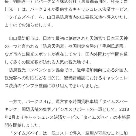
長：羽嶋秀一）とパーク２４株式会社（東京都品川区、社長：西
川光一）は、パーク２４が提供するキャッシュレス決済サービス
「タイムズペイ」を、山口県防府市内の主要観光地へ導入いたし
ますのでお知らせします。
山口県防府市は、日本で最初に創建された天満宮で日本三天神
の一つと言われる「防府天満宮」や国指定名勝の「毛利氏庭園」
など市内に観光スポットが点在しており、国内外問わず年間を通
して多くの観光客が訪れる人気の観光地です。
防府観光コンベンション協会では、近年増加傾向にある外国人
観光客への対応などを目的に、観光諸施設におけるキャッシュレ
ス決済のインフラ整備に取り組んでまいりました。
一方で、パーク２４は、運営する時間貸駐車場「タイムズパー
キング」周辺店舗の集客／ビジネスサポートの一環として、2018
年2月よりキャッシュレス決済サービス「タイムズペイ」の本格展
開を開始しました。
「タイムズペイ」は、低コストで導入・運用が可能なことに加