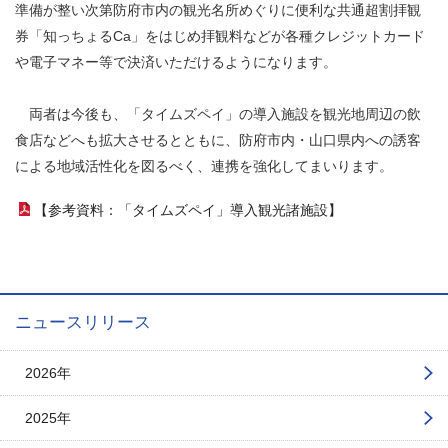
準備が整い次第防府市内の観光名所めぐりに便利な共通超割拝観
券「知っちょるCa」をはじめ拝観料などが各種クレジットカード
や電子マネー等で決済いただけるようになります。
両者は今後も、「タイムズペイ」の導入施設を観光地周辺の飲
食店などへも拡大させるとともに、防府市内・山口県内への誘客
による地域活性化を図るべく、連携を強化してまいります。
【参考資料：「タイムズペイ」導入観光諸施設】
（PDFファイル）
ニュースリリース
2026年
2025年