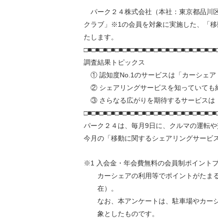
環境負荷低減への貢献
パーク２４株式会社（本社：東京都品川区
株価情報
株主構成
資源の有効利用
クラブ」※1の会員を対象に実施した、「移
株式概要
株主総会
気候変動への取り組み
たします。
（TCFD）
□■□■□■□■□■□■□■□■□■□■□■□■□■□■□■□■□■
調査結果トピックス
統
① 認知度No.1のサービスは「カーシェア（
編集方針
（PDFファイル）
② シェアリングサービスを知っていても
③ さらなる広がりを期待するサービスは「
□■□■□■□■□■□■□■□■□■□■□■□■□■□■□■□■□■
パーク２４は、毎月9日に、クルマの運転
今月の「移動に関するシェアリングサービ
※1 入会金・年会費無料の会員制ポイント
カーシェアの利用等でポイントがたまる他、
在）。
なお、本アンケートは、駐車場やカーシ
象としたものです。