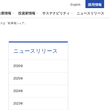
採用情報
English
企業情報
投資家情報
サステナビリティ
ニュースリリース
ビスは「駐車場シェア」
ポレート・ガバナンス
料室
パーク２４グループの
ニュースリリース
マテリアリティ
ナビリティへリンクします
短信
ポレート・ガバナンスの状況
マテリアリティ
会資料・動画
2026年
ク管理
サステナビリティに関する
証券報告書
中長期目標
ス
その他のサービス
2025年
統制
​
通信
プライアンスとインテグリティ
報告書・アニュアルレポート
2024年
コーポレート・ガバナンス
コーポレート・ガバナンスの状況
2023年
投資家の皆様へ