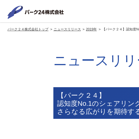
パーク２
パーク２４株式会社トップ
ニュースリリース
2019年
【パーク２４】認知度N
サービス紹介
企業情報
投資家情報
サステナビリティ
トップへ
トップへ
トップへ
トッ
ニュースリリ
グループの方針・展開
経営方針
トップコミットメント
サ
社長メッセージ
社長メッセージ
社長メッセージ
※企業情報へリンクします
グループ理念・スローガン
基本方針・戦略
サステナビリティ委員会
委員長メッセージ
展開ブランド
中期経営計画
（PDFファイル）
【パーク２４】
駐車場サービス
モ
認知度No.1のシェアリ
事業拠点
事業等のリスク
さらなる広がりを期待す
コーポレート・ガバナンス
※サステナ
環境
社
ます
社会全体のCO2削減への貢献
株式情報