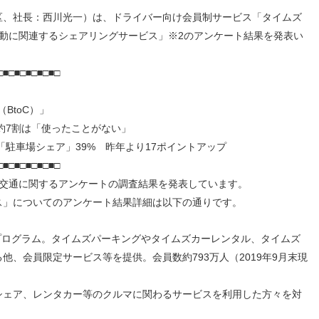
人材戦略
お客様への責任
、社長：西川光一）は、ドライバー向け会員制サービス「タイムズ
配当情報
発行体格付
電子公告
パー
人的資本価値の最大化に向け
責任ある調達
動に関連するシェアリングサービス」※2のアンケート結果を発表い
た取り組み
株主優待
株式手続
定款・株式取扱
パー
地域コミュニティへの貢献
規則
健康経営の推進
市場
□■□■□■□■□■□
合報告書
※投資家情報へリンクします
BtoC）」
約7割は「使ったことがない」
駐車場シェア」39% 昨年より17ポイントアップ
□■□■□■□■□■□
や交通に関するアンケートの調査結果を発表しています。
ス」についてのアンケート結果詳細は以下の通りです。
プログラム。タイムズパーキングやタイムズカーレンタル、タイムズ
会員限定サービス等を提供。会員数約793万人（2019年9月末現
ェア、レンタカー等のクルマに関わるサービスを利用した方々を対