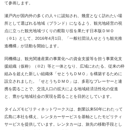
て参画します。
瀬戸内が国内外の多くの人々に認知され、幾度となく訪れたい場
所として選ばれる地域（ブランド）になるよう、観光地経営の視
点に立った観光地域づくりの舵取り役を果たす日本版ＤＭＯ
（※1）として、2016年4月1日、「一般社団法人せとうち観光推
進機構」が活動を開始します。
同機構は、観光関連産業の事業化への資金支援等を担う事業化支
援組織（仮称）（※2）等と一体となり、広域にわたる、従来の枠
組みを超えた新しい組織体「せとうちＤＭＯ」を構築するために
設立されました。「せとうちＤＭＯ」は、多彩なプレーヤーと連
携を図ることで、交流人口の拡大による地域経済活性化の促進
と、豊かな地域社会の実現を図ることを目的としています。
タイムズモビリティネットワークスは、創業以来50年にわたって
広島に本社を構え、レンタカーサービスを基軸としたモビリティ
サービスを提供しています。レンタカーは、旅先の移動手段とし