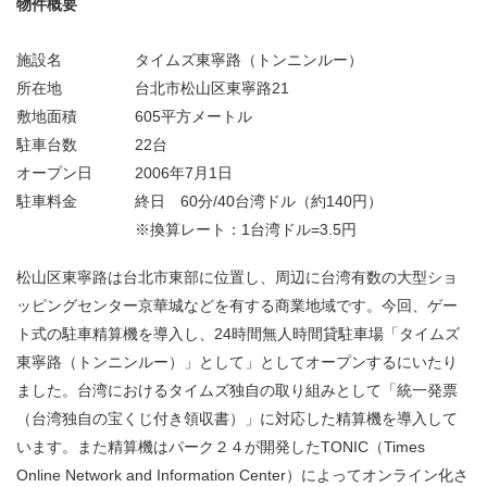
物件概要
施設名
タイムズ東寧路（トンニンルー）
所在地
台北市松山区東寧路21
敷地面積
605平方メートル
駐車台数
22台
オープン日
2006年7月1日
駐車料金
終日 60分/40台湾ドル（約140円）
※換算レート：1台湾ドル=3.5円
松山区東寧路は台北市東部に位置し、周辺に台湾有数の大型ショ
ッピングセンター京華城などを有する商業地域です。今回、ゲー
ト式の駐車精算機を導入し、24時間無人時間貸駐車場「タイムズ
東寧路（トンニンルー）」として」としてオープンするにいたり
ました。台湾におけるタイムズ独自の取り組みとして「統一発票
（台湾独自の宝くじ付き領収書）」に対応した精算機を導入して
います。また精算機はパーク２４が開発したTONIC（Times
Online Network and Information Center）によってオンライン化さ