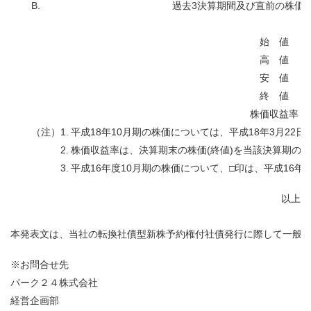
B.
過去3決算期間及び直前の株価
始 値
高 値
安 値
終 値
株価収益率
（注）
1.
平成18年10月期の株価については、平成18年3月22
2.
株価収益率は、決算期末の株価(終値)を当該決算期の
3.
平成16年度10月期の株価について、□印は、平成16年
以上
本発表文は、当社の転換社債型新株予約権付社債発行に際して一般に
※お問合せ先
パーク２４株式会社
経営企画部