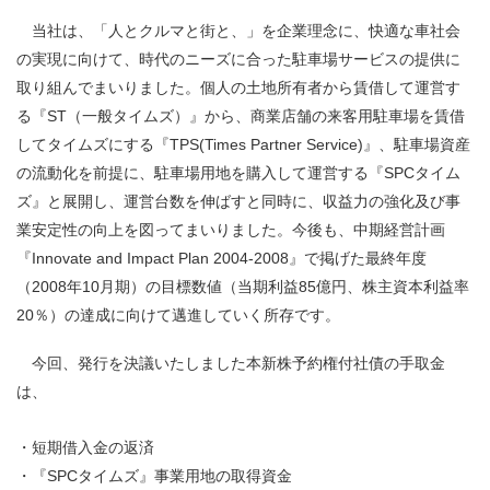
当社は、「人とクルマと街と、」を企業理念に、快適な車社会
の実現に向けて、時代のニーズに合った駐車場サービスの提供に
取り組んでまいりました。個人の土地所有者から賃借して運営す
る『ST（一般タイムズ）』から、商業店舗の来客用駐車場を賃借
してタイムズにする『TPS(Times Partner Service)』、駐車場資産
の流動化を前提に、駐車場用地を購入して運営する『SPCタイム
ズ』と展開し、運営台数を伸ばすと同時に、収益力の強化及び事
業安定性の向上を図ってまいりました。今後も、中期経営計画
『Innovate and Impact Plan 2004-2008』で掲げた最終年度
（2008年10月期）の目標数値（当期利益85億円、株主資本利益率
20％）の達成に向けて邁進していく所存です。
今回、発行を決議いたしました本新株予約権付社債の手取金
は、
・
短期借入金の返済
・
『SPCタイムズ』事業用地の取得資金