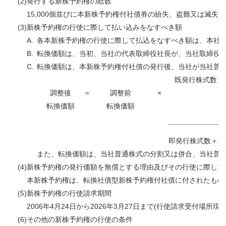
(2)
発行する新株予約権の総数
15,000個並びに本新株予約権付社債券の紛失、盗難又は滅
(3)
新株予約権の行使に際して払い込みをなすべき額
A.
各本新株予約権の行使に際して払込をなすべき額は、本社
B.
転換価額は、当初、当社の代表取締役社長が、当社取締役会
C.
転換価額は、本新株予約権付社債の発行後、当社が当社普通
既発行株式数
調整後
＝
調整前
×
転換価額
転換価額
即発行株式数＋新
また、転換価額は、当社普通株式の分割又は併合、当社普通
(4)
新株予約権の発行価額を無償とする理由及びその行使に際して
本新株予約権は、転換社債型新株予約権付社債に付されたもの
(5)
新株予約権の行使請求期間
2006年4月24日から2026年3月27日まで(行使請求
(6)
その他の新株予約権の行使の条件