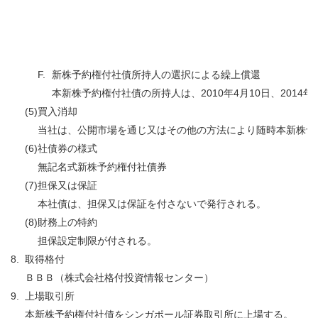
F.
新株予約権付社債所持人の選択による繰上償還
本新株予約権付社債の所持人は、2010年4月10日、20
(5)
買入消却
当社は、公開市場を通じ又はその他の方法により随時本新株予
(6)
社債券の様式
無記名式新株予約権付社債券
(7)
担保又は保証
本社債は、担保又は保証を付さないで発行される。
(8)
財務上の特約
担保設定制限が付される。
8.
取得格付
ＢＢＢ（株式会社格付投資情報センター）
9.
上場取引所
本新株予約権付社債をシンガポール証券取引所に上場する。