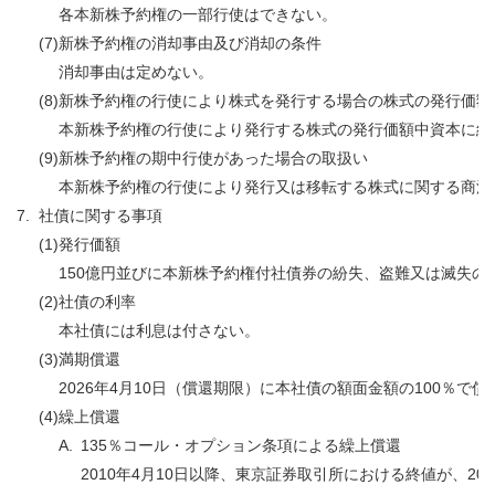
各本新株予約権の一部行使はできない。
(7)
新株予約権の消却事由及び消却の条件
消却事由は定めない。
(8)
新株予約権の行使により株式を発行する場合の株式の発行価額
本新株予約権の行使により発行する株式の発行価額中資本に組
(9)
新株予約権の期中行使があった場合の取扱い
本新株予約権の行使により発行又は移転する株式に関する商法第2
7.
社債に関する事項
(1)
発行価額
150億円並びに本新株予約権付社債券の紛失、盗難又は滅失
(2)
社債の利率
本社債には利息は付さない。
(3)
満期償還
2026年4月10日（償還期限）に本社債の額面金額の100％で償
(4)
繰上償還
A.
135％コール・オプション条項による繰上償還
2010年4月10日以降、東京証券取引所における終値が、