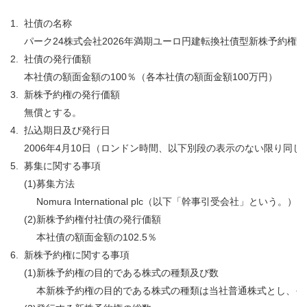
1.
社債の名称
パーク24株式会社2026年満期ユーロ円建転換社債型新株予約
2.
社債の発行価額
本社債の額面金額の100％（各本社債の額面金額100万円）
3.
新株予約権の発行価額
無償とする。
4.
払込期日及び発行日
2006年4月10日（ロンドン時間、以下別段の表示のない限り同じ
5.
募集に関する事項
(1)
募集方法
Nomura International plc（以下「幹事引
(2)
新株予約権付社債の発行価額
本社債の額面金額の102.5％
6.
新株予約権に関する事項
(1)
新株予約権の目的である株式の種類及び数
本新株予約権の目的である株式の種類は当社普通株式とし、そ