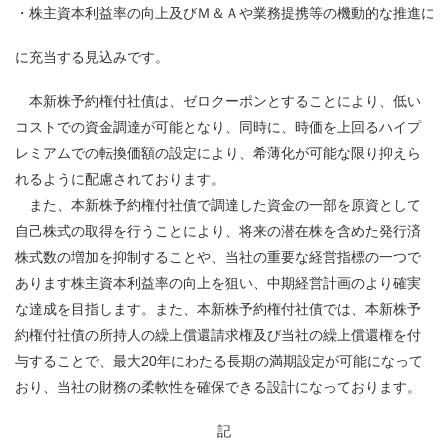
・
株主資本利益率の向上及びＭ＆Ａや業務提携等の機動的な推進に
に充当する見込みです。
本新株予約権付社債は、ゼロクーポンとすることにより、低い
コストでの資金調達が可能となり、同時に、時価を上回るハイプ
レミアムでの転換価額の設定により、希薄化が可能な限り抑えら
れるように配慮されております。
また、本新株予約権付社債で調達した資金の一部を原資として
自己株式の取得を行うことにより、将来の潜在株を含めた発行済
株式数の増加を抑制することや、当社の重要な経営指標の一つで
あります株主資本利益率の向上を狙い、中期経営計画のより確実
な達成を目指します。また、本新株予約権付社債では、本新株予
約権付社債の所持人の繰上償還請求権及び当社の繰上償還権を付
与することで、最大20年にわたる長期の満期設定が可能になって
おり、当社の財務の柔軟性を確保できる設計になっております。
記