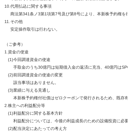
10.
代用払込に関する事項
商法第341条ノ3第1項第7号及び第8号により、本新株予約権
11.
その他
安定操作取引は行わない。
（ご参考）
1.
資金の使途
(1)
今回調達資金の使途
手取金のうち30億円は短期借入金の返済に充当、40億円はS
(2)
前回調達資金の使途の変更
該当事項はありません。
(3)
業績に与える見通し
本新株予約権付社債はゼロクーポンで発行されるため、既存有
2.
株主への利益配分等
(1)
利益配分に関する基本方針
利益配分については、今後の利益成長のための設備投資に必要
(2)
配当決定にあたっての考え方