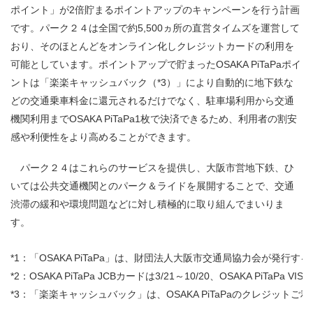
ポイント」が2倍貯まるポイントアップのキャンペーンを行う計画
です。パーク２４は全国で約5,500ヵ所の直営タイムズを運営して
おり、そのほとんどをオンライン化しクレジットカードの利用を
可能としています。ポイントアップで貯まったOSAKA PiTaPaポイ
ントは「楽楽キャッシュバック（*3）」により自動的に地下鉄な
どの交通乗車料金に還元されるだけでなく、駐車場利用から交通
機関利用までOSAKA PiTaPa1枚で決済できるため、利用者の割安
感や利便性をより高めることができます。
パーク２４はこれらのサービスを提供し、大阪市営地下鉄、ひ
いては公共交通機関とのパーク＆ライドを展開することで、交通
渋滞の緩和や環境問題などに対し積極的に取り組んでまいりま
す。
*1：
「OSAKA PiTaPa」は、財団法人大阪市交通局協力会が発
*2：
OSAKA PiTaPa JCBカードは3/21～10/20、OSAKA PiTaPa 
*3：
「楽楽キャッシュバック」は、OSAKA PiTaPaのクレジッ