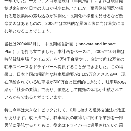
一年でした。一方で、人口動態統計（年間推計）によれば統計開
始以来初めて日本の人口が減少に転じたほか、耐震偽装問題で揺
れる建設業界の落ち込みが深刻化・長期化の様相を見せるなど懸
念要因はあるものの、2006年は本格的な景気回復に向け着実に進
む年となることでしょう。
当社は2004年3月に「中長期経営計画（Innovate and Impact
Plan）」を打ち立てました。本計画をベースに、2005年10月期は
時間貸駐車場『タイムズ』を4万4千台増やし、合計で約12万台の
駐車スペースをドライバーへ提供することができました。この結
果は、日本全国の瞬間的な駐車場需要が1,109万台とされる中、現
在供給されている駐車場が500万台と圧倒的に少なく、駐車場の供
給が「社会の要請」であり、依然として開拓の余地が山積されて
いるからであると考えています。
特に今年は大きなトピックとして、6月に控える道路交通法の改正
があります。改正法では、駐車違反の取締りに関する業務を一部
民間に委託するとともに、従来はドライバーに適用されていた罰