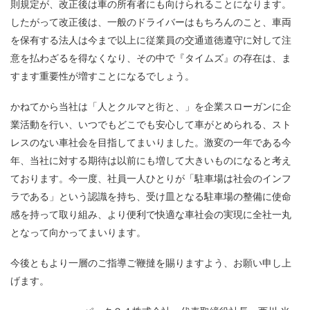
則規定が、改正後は車の所有者にも向けられることになります。
したがって改正後は、一般のドライバーはもちろんのこと、車両
を保有する法人は今まで以上に従業員の交通道徳遵守に対して注
意を払わざるを得なくなり、その中で『タイムズ』の存在は、ま
すます重要性が増すことになるでしょう。
かねてから当社は「人とクルマと街と、」を企業スローガンに企
業活動を行い、いつでもどこでも安心して車がとめられる、スト
レスのない車社会を目指してまいりました。激変の一年である今
年、当社に対する期待は以前にも増して大きいものになると考え
ております。今一度、社員一人ひとりが「駐車場は社会のインフ
ラである」という認識を持ち、受け皿となる駐車場の整備に使命
感を持って取り組み、より便利で快適な車社会の実現に全社一丸
となって向かってまいります。
今後ともより一層のご指導ご鞭撻を賜りますよう、お願い申し上
げます。