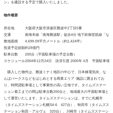
ン』を建設する予定で購入いたしました。
物件概要
所在地
大阪府大阪市浪速区難波中2丁目5番
交通
南海本線「南海難波駅」徒歩4分 地下鉄御堂筋線「なん
敷地面積
4,699.09平方メートル（約1,424坪）
投資予定総額
約28億円
駐車台数
200台（平面駐車場の予定台数）
スケジュール
2004年12月24日 決済引渡 2005年 4月 平面駐車
購入した物件は、難波ミナミ地区の中心で、日本橋電気街、な
んばパークスなどをはじめとする商業エリア･施設に囲まれてお
り、時間貸駐車場として事業性の高い立地です。タイムズステー
ション着工までの間は駐車台数200台と、地域最大の平面駐車場と
して運営いたします。タイムズステーションは、すでに札幌市
（タイムズステーション札幌S4-6 427台）、秋田市（タイムズス
テーション秋田・アルヴェ 320台）、川崎市（タイムズステーシ