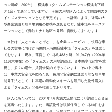
ョン川崎 290台）、横浜市（タイムズステーション横浜山下町
341台）で展開していますが、今回の用地購入によって関西初のタ
イムズステーションとなる予定です。この計画により、近隣の大
型商業施設と駐車場利用の提携を進めるなど、駐車場をキーステ
ーションとして難波ミナミ地区の発展に貢献してまいります。
当社は「人とクルマと街と、」を企業スローガンに、快適な車
社会の実現に向け24時間無人時間貸駐車場『タイムズ』を運営し
ております。現在、運営している5,483ヶ所、91,947台（2004年
11月末現在）の『タイムズ』の用地調達は、資本効率化経営を重
視し、多くの場合、賃貸借契約で行っています。その中で当社
は、事業の安定化を図るため、長期間安定的に運営可能な駐車場
開発手法として、駐車場の流動化スキームを活用した物件購入に
よる『タイムズ』開発を推進しております。
購入にあたっては、2004年7月実施の流動化により調達した資金
を充当いたします。また、当該物件は現状保有している物件およ
び今後の購入予定物件とあわせ、流動化によりオフバランス化す