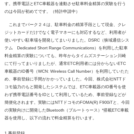
す。携帯電話とETC車載器を連動させ駐車料金精算の実験を行う
のは今回が初めてです。（特許申請中）
これまでパーク２４は、駐車料金の精算手段として現金、クレ
ジットカードだけでなく電子マネーにも対応するなど、利用者が
使いやすい駐車場を開発してまいりました。DSRC（狭域通信シス
テム Dedicated Short Range Communications）を利用した駐車
料金精算の実験についても、昨年からタイムズステーション川崎
にて行ってまいりましたが、通常ETC利用者には分からないETC
車載器のID番号（WCN: Wireless Call Number）を利用していたた
め、事前登録に手間がかかっていました。今回、株式会社NTTド
コモ協力のもと開発したシステムでは、ETC車載器のID番号を使
わず携帯電話番号をIDとして利用しているため、事前登録などが
簡便化されます。実験にはNTTドコモのFOMA(R) F900iTと、今回
の実験向けに開発したBluetooth（ブルートゥース）*搭載ETC車載
器を使用し、以下の流れで料金精算を行います。
1.
事前登録