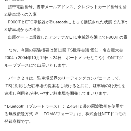
携帯電話番号、携帯メールアドレス、クレジットカード番号を登録
2.
駐車場への入庫
F900iTとETC車載器がBluetoothによって接続された
3.
駐車場からの出庫
出庫ゲートに設置したアンテナがETC車載器を通じてF900i
なお、今回の実験概要は第11回ITS世界会議 愛知・名古屋大会
2004（2004年10月19日～24日 ポートメッセなごや）のNTTグ
ループブースにて出展いたします。
パーク２４は、駐車場業界のリーディングカンパニーとして、
ITSに対応した駐車場の提案をし続けると共に、駐車場の利便性を
追求し利用者が使いやすい駐車場を開発してまいります。
* Bluetooth（ブルートゥース）： 2.4GHｚ帯の周波数帯を使用す
る無線伝送方式 ※ 「FOMA/フォーマ」は、株式会社NTTドコモの
登録商標です。