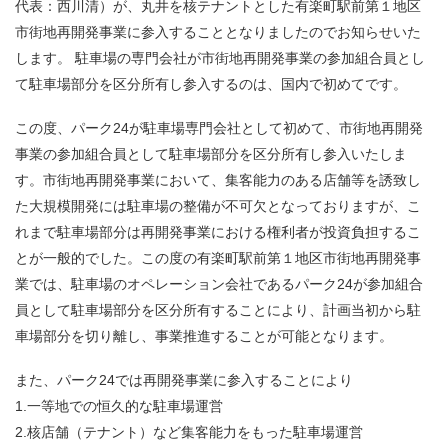
代表：西川清）が、丸井を核テナントとした有楽町駅前第１地区
市街地再開発事業に参入することとなりましたのでお知らせいた
します。 駐車場の専門会社が市街地再開発事業の参加組合員とし
て駐車場部分を区分所有し参入するのは、国内で初めてです。
この度、パーク24が駐車場専門会社として初めて、市街地再開発
事業の参加組合員として駐車場部分を区分所有し参入いたしま
す。市街地再開発事業において、集客能力のある店舗等を誘致し
た大規模開発には駐車場の整備が不可欠となっておりますが、こ
れまで駐車場部分は再開発事業における権利者が投資負担するこ
とが一般的でした。この度の有楽町駅前第１地区市街地再開発事
業では、駐車場のオペレーション会社であるパーク24が参加組合
員として駐車場部分を区分所有することにより、計画当初から駐
車場部分を切り離し、事業推進することが可能となります。
また、パーク24では再開発事業に参入することにより
1.一等地での恒久的な駐車場運営
2.核店舗（テナント）など集客能力をもった駐車場運営