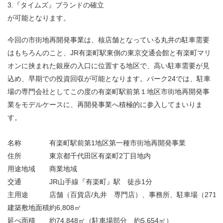
3.『タイムズ』ブランドの確立
が可能となります。
今回の市街地再開発事業は、核店舗となっている丸井の駐車需要
はもちろんのこと、JR有楽町駅東側の東京交通会館と有楽町マリ
オンに挟まれた銀座の入口に位置する地区で、高い駐車需要が見
込め、早期での投資回収が可能となります。パーク24では、駐車
場の専門会社としてこの度の有楽町駅前第１地区市街地再開発事
業をモデルケースに、再開発事業へ積極的に参入してまいりま
す。
名称
有楽町駅前第1地区第一種市街地再開発事業
住所
東京都千代田区有楽町2丁目地内
用途地域
商業地域
交通
JR山手線『有楽町』駅 徒歩1分
主用途
店舗（百貨店/丸井 専門店）、事務所、駐車場（271
建築敷地面積
約6,808㎡
延べ面積
約74,848㎡（駐車場部分 約5,654㎡）