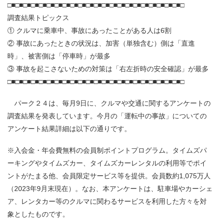
□■□■□■□■□■□■□■□■□■□■□■□■□■□■□■□■□■□■□■□■□■□■□
調査結果トピックス
① クルマに乗車中、事故にあったことがある人は6割
② 事故にあったときの状況は、加害（単独含む）側は「直進
時」、被害側は「停車時」が最多
③ 事故を起こさないための対策は「右左折時の安全確認」が最多
□■□■□■□■□■□■□■□■□■□■□■□■□■□■□■□■□■□■□■□■□■□■□
パーク２４は、毎月9日に、クルマや交通に関するアンケートの
調査結果を発表しています。今月の「運転中の事故」についての
アンケート結果詳細は以下の通りです。
※入会金・年会費無料の会員制ポイントプログラム。タイムズパ
ーキングやタイムズカー、タイムズカーレンタルの利用等でポイ
ントがたまる他、会員限定サービス等を提供。会員数約1,075万人
（2023年9月末現在）。なお、本アンケートは、駐車場やカーシェ
ア、レンタカー等のクルマに関わるサービスを利用した方々を対
象としたものです。