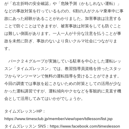
が「右左折時の安全確認」や「危険予測（かもしれない運転）」
などの事故対策を行っているものの、6割の人がクルマ乗車中に事
故にあった経験があることがわかりました。加害事故は注意する
ことで防ぐことはできますが、被害事故は対策をしても防ぐこと
は難しい側面があります。一人一人が十分な注意を払うことが事
故を未然に防ぎ、事故のないより良いクルマ社会につながりま
す。
パーク２４グループが実施している駐車を中心とした運転レッ
スン「タイムズレッスン」では、教習指導員資格を持ったスタッ
フからマンツーマンで無料の運転指導を受けることができます。
今回の調査では事故を起こさないための対策としての活用が少な
かった運転講習ですが、運転傾向やクセなどを客観的に見直す機
会として活用してみてはいかがでしょうか。
タイムズレッスンHP：
https://www.timesclub.jp/member/view/open/tdlesson/list.jsp
タイムズレッスン
SNS
：
https://www.facebook.com/timeslesson