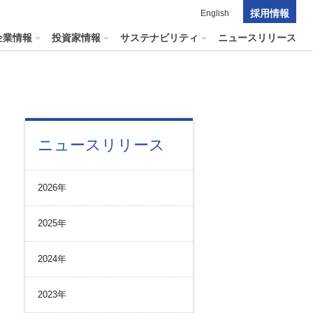
採用情報
English
企業情報
投資家情報
サステナビリティ
ニュースリリース
ポレート・ガバナンス
料室
パーク２４グループの
ニュースリリース
マテリアリティ
ナビリティへリンクします
短信
ポレート・ガバナンスの状況
マテリアリティ
会資料・動画
2026年
ク管理
サステナビリティに関する
証券報告書
中長期目標
ス
その他のサービス
2025年
統制
​
通信
プライアンスとインテグリティ
報告書・アニュアルレポート
2024年
コーポレート・ガバナンス
コーポレート・ガバナンスの状況
2023年
投資家の皆様へ