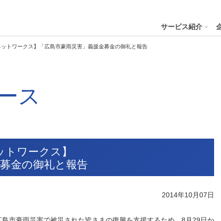
４株式会社
サービス紹介
ネットワークス】「広島市豪雨災害」義援金募金の御礼と報告
プへ
ース
ステナビリティの推進
会社案内
財務・業績
コー
IR資
※サステ
パーク２４グループと
会社概要
月次業績状況
サステナビリティの浸透
グループ本社ビル紹介
決算
サステナビリティ
コー
役員一覧
業績ハイライト
ステークホルダーとの対話
CMギャラリー
説明
パーク２４グループの各種方針
リス
パーク２４グループ一覧
財務状況
サステナビリティ関連データ
スポーツ活動
有価
ットワークス】
ビリティサービス
会員サービス
決済サービ
サステナビリティ推進体制
内部
金募金の御礼と報告
沿革
キャッシュ・フローの状況
イニシアチブへの参画・社外からの評価
一般事業主行動計画
株主
コン
セグメント別売上高・営業利益
統合
ビリティへリンクし
会
2014年10月07日
人権への取り組み
事業継続マネジメントシステム
個人
島市豪雨災害で被災された皆さまの復興を支援するため、8月29日か