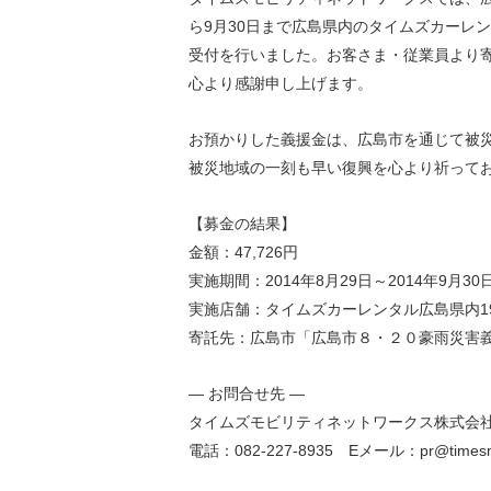
環境負荷低減への貢献
ら9月30日まで広島県内のタイムズカーレ
株価情報
株主構成
資源の有効利用
受付を行いました。お客さま・従業員より寄
株式概要
株主総会
気候変動への取り組み
心より感謝申し上げます。
（TCFD）
お預かりした義援金は、広島市を通じて被
統
被災地域の一刻も早い復興を心より祈って
編集方針
（PDFファイル）
【募金の結果】
金額：47,726円
実施期間：2014年8月29日～2014年9月30
実施店舗：タイムズカーレンタル広島県内1
寄託先：広島市「広島市８・２０豪雨災害
― お問合せ先 ―
タイムズモビリティネットワークス株式会
電話：082-227-8935 Eメール：pr@timesmobi