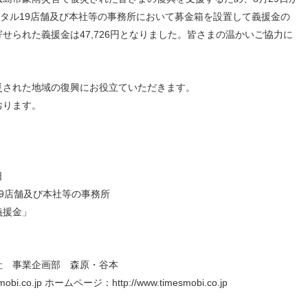
人材戦略
お客様への責任
ンタル19店舗及び本社等の事務所において募金箱を設置して義援金の
配当情報
発行体格付
電子公告
パー
人的資本価値の最大化に向け
責任ある調達
せられた義援金は47,726円となりました。皆さまの温かいご協力に
た取り組み
株主優待
株式手続
定款・株式取扱
パー
地域コミュニティへの貢献
規則
健康経営の推進
市場
災された地域の復興にお役立ていただきます。
合報告書
※投資家情報へリンクします
おります。
日
9店舗及び本社等の事務所
義援金」
社 事業企画部 森原・谷本
.co.jp ホームページ：http://www.timesmobi.co.jp