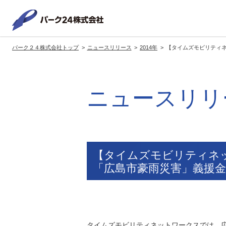
パーク２
パーク２４株式会社トップ
ニュースリリース
2014年
【タイムズモビリティ
サービス紹介
企業情報
投資家情報
サステナビリティ
トップへ
トップへ
トップへ
トッ
ニュースリリ
グループの方針・展開
経営方針
トップコミットメント
サ
社長メッセージ
社長メッセージ
社長メッセージ
※企業情報へリンクします
グループ理念・スローガン
基本方針・戦略
サステナビリティ委員会
委員長メッセージ
展開ブランド
中期経営計画
（PDFファイル）
【タイムズモビリティネ
駐車場サービス
モ
「広島市豪雨災害」義援
事業拠点
事業等のリスク
コーポレート・ガバナンス
※サステナ
環境
社
ます
社会全体のCO2削減への貢献
株式情報
タイムズモビリティネットワークスでは、広