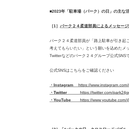
■2023年「駐車場（パーク）の日」の主な
［
1
］
パーク２４柔道部員によるメッセージ
パーク２４柔道部員が「路上駐車が引き起
考えてもらいたい」という願いを込めたメ
Twitterなどのパーク２４グループ公式
SNS
公式
SNS
はこちらをご確認ください
・Instagram
https://www.instagram.com/m
・
Twitter
https://twitter.com/park24
・YouTube
https://www.youtube.com