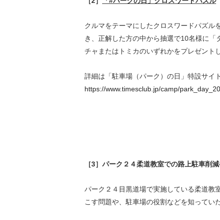
［
2
］
「
#
パークの日」クロスワードパズル
クルマをテーマにしたクロスワードパズル
き、正解した方の中から抽選で
10
名様に「
チャまたはトミカのいずれかをプレゼント
詳細は「駐車場（パーク）の日」特設サイ
https://www.timesclub.jp/camp/park_day_2
［
3
］パーク２４柔道教室での路上駐車
削減
パーク２４目黒道場で実施している柔道教室
こす問題や、駐車場の役割などを知ってい