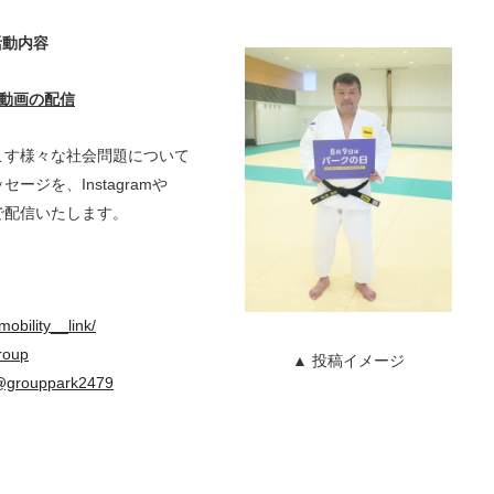
活動内容
動画の配信
こす様々な社会問題について
ッセージを、
Instagram
や
で配信いたします。
obility__link/
group
▲ 投稿イメージ
/@grouppark2479