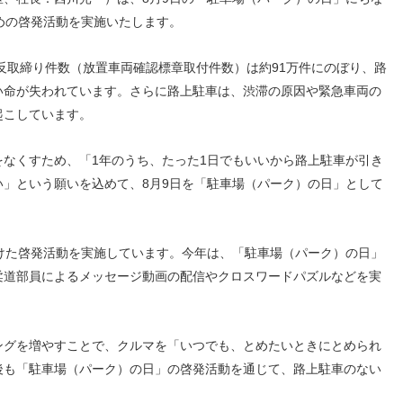
人材戦略
お客様への責任
めの啓発活動を実施いたします。
配当情報
発行体格付
電子公告
パー
人的資本価値の最大化に向け
責任ある調達
た取り組み
株主優待
株式手続
定款・株式取扱
パー
反取締り件数（放置車両確認標章取付件数）は約91万件にのぼり、路
地域コミュニティへの貢献
規則
い命が失われています。さらに路上駐車は、渋滞の原因や緊急車両の
健康経営の推進
市場
起こしています。
合報告書
※投資家情報へリンクします
なくすため、「1年のうち、たった1日でもいいから路上駐車が引き
」という願いを込めて、8月9日を「駐車場（パーク）の日」として
けた啓発活動を実施しています。今年は、「駐車場（パーク）の日」
柔道部員によるメッセージ動画の配信やクロスワードパズルなどを実
グを増やすことで、クルマを「いつでも、とめたいときにとめられ
後も「駐車場（パーク）の日」の啓発活動を通じて、路上駐車のない