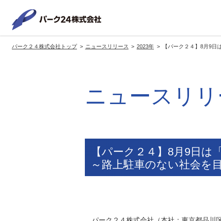
パーク２
パーク２４株式会社トップ
ニュースリリース
2023年
【パーク２４】8月9日
サービス紹介
企業情報
投資家情報
サステナビリティ
トップへ
トップへ
トップへ
トッ
ニュースリリ
グループの方針・展開
経営方針
トップコミットメント
サ
社長メッセージ
社長メッセージ
社長メッセージ
※企業情報へリンクします
グループ理念・スローガン
基本方針・戦略
サステナビリティ委員会
委員長メッセージ
展開ブランド
中期経営計画
（PDFファイル）
【パーク２４】8月9日は
駐車場サービス
モ
～路上駐車のない社会を
事業拠点
事業等のリスク
コーポレート・ガバナンス
※サステナ
環境
社
ます
社会全体のCO2削減への貢献
株式情報
パーク２４株式会社（本社：東京都品川区