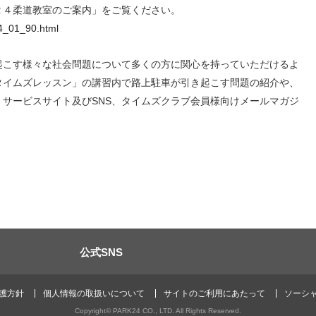
２４柔道教室のご案内」をご覧ください。
04_01_90.html
こす様々な社会問題について多くの方に関心を持っていただけるよ
タイムズレッスン」の講習内で路上駐車が引き起こす問題の紹介や、
、サービスサイト及び
SNS
、タイムズクラブ会員様向けメールマガジ
公式SNS
護方針
個人情報の取扱いについて
サイトのご利用にあたって
ソーシ
Copyright© PARK24 CO., LTD. All Rights Reserved.