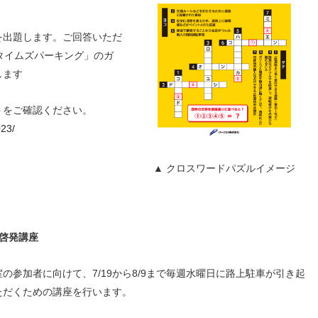
を出題します。ご回答いただ
タイムズパーキング」のガ
します
トをご確認ください。
023/
▲ クロスワードパズルイメージ
啓発講座
の参加者に向けて、7/19から
8/9
まで毎週水曜日に路上駐車が引き起
ただくための講座を行います。