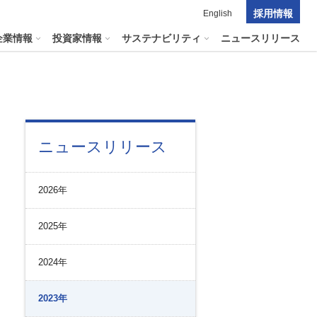
採用情報
English
企業情報
投資家情報
サステナビリティ
ニュースリリース
ポレート・ガバナンス
料室
パーク２４グループの
ニュースリリース
マテリアリティ
ナビリティへリンクします
短信
ポレート・ガバナンスの状況
マテリアリティ
会資料・動画
2026年
ク管理
サステナビリティに関する
証券報告書
中長期目標
ス
その他のサービス
2025年
統制
​
通信
プライアンスとインテグリティ
報告書・アニュアルレポート
2024年
コーポレート・ガバナンス
コーポレート・ガバナンスの状況
2023年
投資家の皆様へ