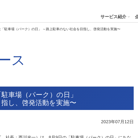
４株式会社
サービス紹介
は「駐車場（パーク）の日」 ～路上駐車のない社会を目指し、啓発活動を実施〜
プへ
ース
ステナビリティの推進
会社案内
財務・業績
コー
IR資
※サステ
パーク２４グループと
会社概要
月次業績状況
サステナビリティの浸透
グループ本社ビル紹介
決算
サステナビリティ
コー
役員一覧
業績ハイライト
ステークホルダーとの対話
CMギャラリー
説明
パーク２４グループの各種方針
リス
パーク２４グループ一覧
財務状況
サステナビリティ関連データ
スポーツ活動
有価
「駐車場（パーク）の日」
ビリティサービス
会員サービス
決済サービ
サステナビリティ推進体制
内部
目指し、啓発活動を実施〜
沿革
キャッシュ・フローの状況
イニシアチブへの参画・社外からの評価
一般事業主行動計画
株主
コン
セグメント別売上高・営業利益
統合
ビリティへリンクし
会
2023年07月12日
人権への取り組み
事業継続マネジメントシステム
個人
、社長：西川光一）は、8月9日の「駐車場（パーク）の日」にちな