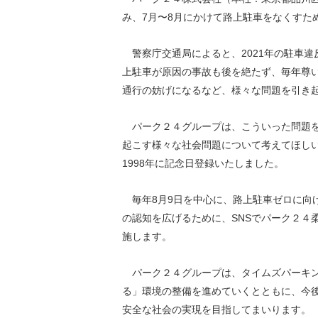
環境負荷低減への貢献
み、7月〜8月にかけて路上駐車をなくすた
株価情報
株主構成
資源の有効利用
株式概要
株主総会
警察庁交通局によると、2021年の駐車違
気候変動への取り組み
上駐車が原因の事故も後を絶たず、毎年尊
（TCFD）
通行の妨げになるなど、様々な問題を引き
統
編集方針
（PDFファイル）
パーク２４グループは、こういった問題を
起こす様々な社会問題について考えてほしい
1998年に記念日登録いたしました。
毎年8月9日を中心に、路上駐車ゼロに向
の認知を広げるために、SNSでパーク２４
施します。
パーク２４グループは、タイムズパーキン
る」環境の整備を進めていくとともに、今
安全な社会の実現を目指してまいります。