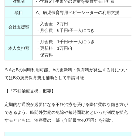
対象者
小学校6年生までの児童を養育する正社員
項目
A、病児保育専用ベビーシッターの利用支援
・入会金：3万円
会社支援額
・月会費：6千円
/
子一人につき
・月会費：1千円/子一人につき
本人負担額
・更新料：1万円/年
・保育料
※AとBの同時利用可能。Aの更新料・保育料が発生する月につい
てはBの病児保育費用補助として申請可能
【「不妊治療支援」概要】
定期的な通院が必要になる不妊治療を受ける際に柔軟な働き方が
できるよう、時間外労働の免除や短時間勤務といった制度を拡充
するとともに、治療費の一部（年間最大40万円）を補助。