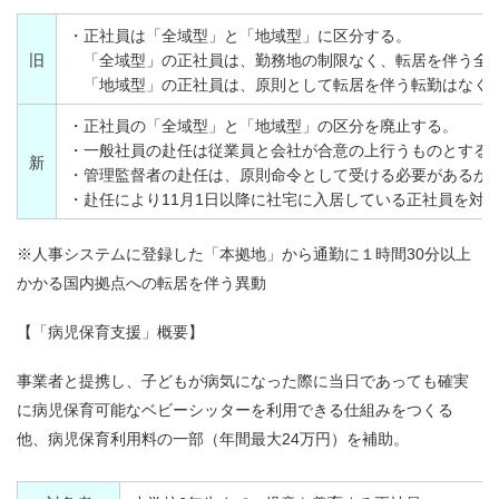
・正社員は「全域型」と「地域型」に区分する。
旧
「全域型」の正社員は、勤務地の制限なく、転居を伴う全国
「地域型」の正社員は、原則として転居を伴う転勤はなく、
・正社員の「全域型」と「地域型」の区分を廃止する。
・一般社員の赴任は従業員と会社が合意の上行うものとする
新
・管理監督者の赴任は、原則命令として受ける必要があるが
・赴任により11月1日以降に社宅に入居している正社員を対象
※人事システムに登録した「本拠地」から通勤に１時間30分以上
かかる国内拠点への転居を伴う異動
【「病児保育支援」概要】
事業者と提携し、子どもが病気になった際に当日であっても確実
に病児保育可能なベビーシッターを利用できる仕組みをつくる
他、病児保育利用料の一部（年間最大24万円）を補助。