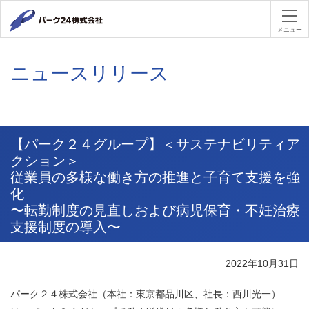
パーク２４
メニュー
ニュースリリース
【パーク２４グループ】＜サステナビリティア
クション＞
従業員の多様な働き方の推進と子育て支援を強
化
〜転勤制度の見直しおよび病児保育・不妊治療
支援制度の導入〜
2022年10月31日
パーク２４株式会社（本社：東京都品川区、社長：西川光一）