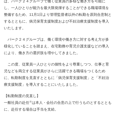
は、パーク２４グループで働く従業員の多様な働き方を可能に
し、一人ひとりが能力を最大限発揮することができる職場環境を
整備するため、11月1日より管理監督者以外の転勤を原則合意制と
するとともに、病児保育支援制度および不妊治療支援制度を導入
いたします。
パーク２４グループは、働く環境や働き方に対する考え方が多
様化していることを踏まえ、在宅勤務や育児介護支援などの導入
により、働き方の選択肢を増やしてきました。
この度、従業員一人ひとりの個性をより尊重しつつ、仕事と育
児などを両立する従業員がさらに活躍できる職場をつくるため
に、転勤制度を見直すとともに「病児保育支援制度」と「不妊治
療支援制度」を導入することにいたしました。
【転勤制度の見直し】
※
一般社員の赴任
は本人・会社の合意の上で行うものとするととも
に、赴任する場合は手当を支給。