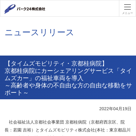
パーク２４
メニュー
ニュースリリース
【タイムズモビリティ・京都桂病院】
京都桂病院にカーシェアリングサービス「タイ
ムズカー」の福祉車両を導入
～高齢者や身体の不自由な方の自由な移動をサ
ポート～
2022年04月19日
社会福祉法人京都社会事業団 京都桂病院（京都府西京区、院
長：若園 吉裕）とタイムズモビリティ株式会社
(
本社：東京都品川