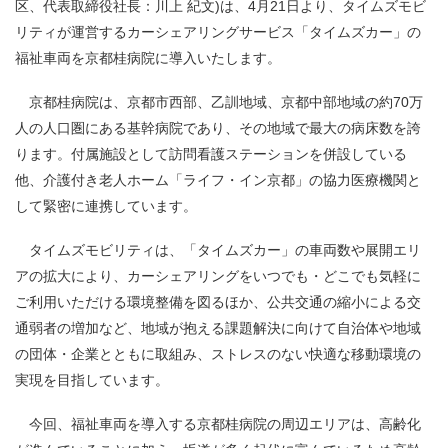
区、代表取締役社長：川上 紀文
)
は、
4
月
21
日より、タイムズモビ
リティが運営するカーシェアリングサービス「タイムズカー」の
福祉車両を京都桂病院に導入いたします。
京都桂病院は、京都市西部、乙訓地域、京都中部地域の約
70
万
人の人口圏にある基幹病院であり、その地域で最大の病床数を誇
ります。付属施設として訪問看護ステーションを併設している
他、介護付き老人ホーム「ライフ・イン京都」の協力医療機関と
して緊密に連携しています。
タイムズモビリティは、「タイムズカー」の車両数や展開エリ
アの拡大により、カーシェアリングをいつでも・どこでも気軽に
ご利用いただける環境整備を図るほか、公共交通の縮小による交
通弱者の増加など、地域が抱える課題解決に向けて自治体や地域
の団体・企業とともに取組み、ストレスのない快適な移動環境の
実現を目指しています。
今回、福祉車両を導入する京都桂病院の周辺エリアは、高齢化