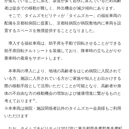
が進んでいることに加え、坂道が多く起伏に富んでいるため高齢
者は徒歩での移動が難しく、外出機会が減少傾向にあります。
そこで、タイムズモビリティが「タイムズカー」の福祉車両の
配備を京都桂病院に提案し、京都桂病院が病院敷地内に車両を設
置するスペースを無償提供することとなりました。
導入する福祉車両は、助手席を手動で回転させることができる
助手席回転チルトシートを装備しており、降車時の立ち上がりや
乗車時の着座をサポートします。
本車両の導入により、地域の高齢者をはじめ病院に入院されて
いる方、施設に入所されている方がご家族や知人とお出かけする
際の移動手段として活用いただくことが可能となり、高齢者や身
体の不自由な方の移動機会の増加および健康増進に繋がるものと
※
考えております
。
※本車両は病院・施設関係者以外のタイムズカー会員様もご利用
いただけます
なお、タイムズモビリティは
2017
年に東京都西多摩郡奥多摩町