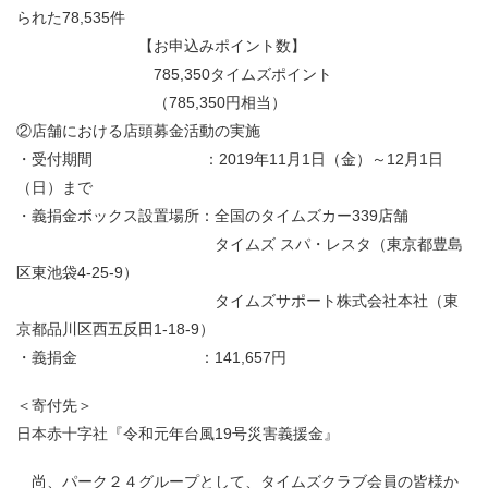
られた78,535件
【お申込みポイント数】
785,350タイムズポイント
（785,350円相当）
②店舗における店頭募金活動の実施
・受付期間 ：2019年11月1日（金）～12月1日
（日）まで
・義捐金ボックス設置場所：全国のタイムズカー339店舗
タイムズ スパ・レスタ（東京都豊島
区東池袋4-25-9）
タイムズサポート株式会社本社（東
京都品川区西五反田1-18-9）
・義捐金 ：141,657円
＜寄付先＞
日本赤十字社『令和元年台風19号災害義援金』
尚、パーク２４グループとして、タイムズクラブ会員の皆様か