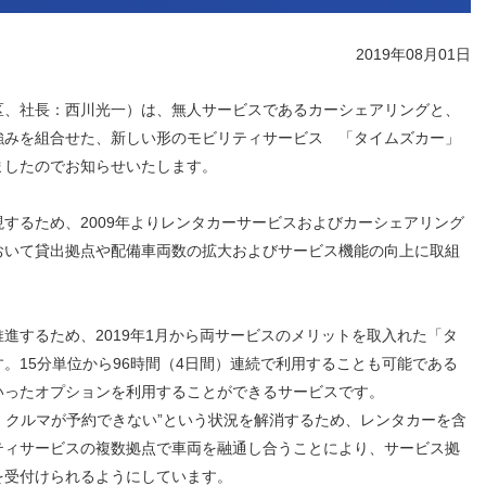
人材戦略
お客様への責任
配当情報
発行体格付
電子公告
パー
人的資本価値の最大化に向け
責任ある調達
2019年08月01日
た取り組み
株主優待
株式手続
定款・株式取扱
パー
地域コミュニティへの貢献
規則
、社長：西川光一）は、無人サービスであるカーシェアリングと、
健康経営の推進
市場
強みを組合せた、新しい形のモビリティサービス 「タイムズカー」
合報告書
※投資家情報へリンクします
ましたのでお知らせいたします。
するため、2009年よりレンタカーサービスおよびカーシェアリング
おいて貸出拠点や配備車両数の拡大およびサービス機能の向上に取組
するため、2019年1月から両サービスのメリットを取入れた「タ
。15分単位から96時間（4日間）連続で利用することも可能である
いったオプションを利用することができるサービスです。
、クルマが予約できない”という状況を解消するため、レンタカーを含
ティサービスの複数拠点で車両を融通し合うことにより、サービス拠
を受付けられるようにしています。