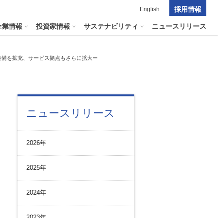
採用情報
English
企業情報
投資家情報
サステナビリティ
ニュースリリース
装備を拡充、サービス拠点もさらに拡大ー
ポレート・ガバナンス
料室
パーク２４グループの
マテリアリティ
ナビリティへリンクします
短信
ニュースリリース
ポレート・ガバナンスの状況
マテリアリティ
会資料・動画
ク管理
サステナビリティに関する
2026年
証券報告書
中長期目標
ス
その他のサービス
統制
​
通信
2025年
プライアンスとインテグリティ
報告書・アニュアルレポート
コーポレート・ガバナンス
2024年
コーポレート・ガバナンスの状況
投資家の皆様へ
2023年