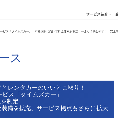
４株式会社
サービス紹介
ービス「タイムズカー」 本格展開に向けて料金体系を制定 ーより予約しやすく、安全
プへ
ステナビリティの推進
会社案内
財務・業績
コー
IR資
ース
※サステ
パーク２４グループと
会社概要
月次業績状況
サステナビリティの浸透
グループ本社ビル紹介
決算
サステナビリティ
コー
役員一覧
業績ハイライト
ステークホルダーとの対話
CMギャラリー
説明
パーク２４グループの各種方針
リス
パーク２４グループ一覧
財務状況
サステナビリティ関連データ
スポーツ活動
有価
ビリティサービス
会員サービス
決済サービ
サステナビリティ推進体制
内部
アとレンタカーのいいとこ取り！
沿革
キャッシュ・フローの状況
イニシアチブへの参画・社外からの評価
一般事業主行動計画
株主
ービス「タイムズカー」
コン
セグメント別売上高・営業利益
統合
ビリティへリンクし
系を制定
会
全装備を拡充、サービス拠点もさらに拡大
人権への取り組み
事業継続マネジメントシステム
個人