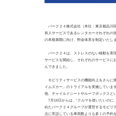
環境負荷低減への貢献
株価情報
株主構成
資源の有効利用
株式概要
株主総会
気候変動への取り組み
パーク２４株式会社（本社：東京都品川区
（TCFD）
有人サービスであるレンタカーそれぞれの
統
の本格展開に向け、料金体系を制定いたし
編集方針
（PDFファイル）
パーク２４は、ストレスのない移動を実現
サービスを開始し、それぞれのサービスに
んできました。
モビリティサービスの機能向上をさらに推進
イムズカー」のトライアルを実施しています
他、チャイルドシートやルーフボックスと
7月16日からは、“クルマを使いたいのに
めたパーク２４グループが運営するモビリ
点に常設している車両数よりも多くの予約