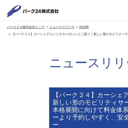
パーク２
パーク２４株式会社トップ
ニュースリリース
2019年
サービス紹介
企業情報
投資家情報
サステナビリティ
【パーク２４】カーシェアとレンタカーのいいとこ取り！新しい形のモビリティサ
トップへ
トップへ
トップへ
トッ
グループの方針・展開
経営方針
トップコミットメント
サ
ニュースリリ
社長メッセージ
社長メッセージ
社長メッセージ
※企業情報へリンクします
グループ理念・スローガン
基本方針・戦略
サステナビリティ委員会
委員長メッセージ
展開ブランド
中期経営計画
（PDFファイル）
駐車場サービス
モ
【パーク２４】カーシェ
事業拠点
事業等のリスク
新しい形のモビリティサ
コーポレート・ガバナンス
※サステナ
本格展開に向けて料金体
環境
社
ます
ーより予約しやすく、安
社会全体のCO2削減への貢献
ー
株式情報