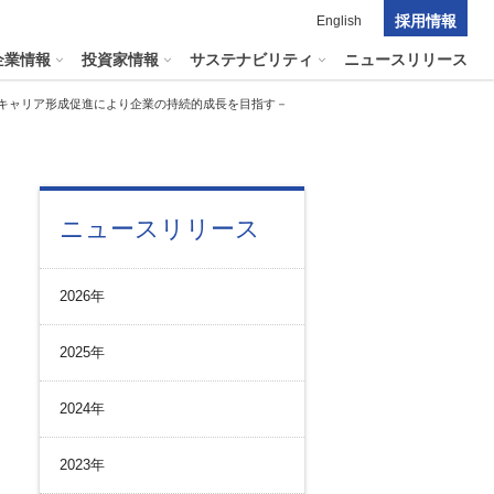
採用情報
English
企業情報
投資家情報
サステナビリティ
ニュースリリース
キャリア形成促進により企業の持続的成長を目指す－
ポレート・ガバナンス
料室
パーク２４グループの
ニュースリリース
マテリアリティ
ナビリティへリンクします
短信
ポレート・ガバナンスの状況
マテリアリティ
会資料・動画
2026年
ク管理
サステナビリティに関する
証券報告書
中長期目標
ス
その他のサービス
2025年
統制
​
通信
プライアンスとインテグリティ
報告書・アニュアルレポート
2024年
コーポレート・ガバナンス
コーポレート・ガバナンスの状況
2023年
投資家の皆様へ