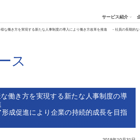
４株式会社
サービス紹介
多様な働き方を実現する新たな人事制度の導入により働き方改革を推進 －社員の長期的な
プへ
ース
ステナビリティの推進
会社案内
財務・業績
コー
IR資
※サステ
パーク２４グループと
会社概要
月次業績状況
サステナビリティの浸透
グループ本社ビル紹介
決算
サステナビリティ
コー
役員一覧
業績ハイライト
ステークホルダーとの対話
CMギャラリー
説明
パーク２４グループの各種方針
リス
パーク２４グループ一覧
財務状況
サステナビリティ関連データ
スポーツ活動
有価
様な働き方を実現する新たな人事制度の導
ビリティサービス
会員サービス
決済サービ
サステナビリティ推進体制
内部
推進
沿革
キャッシュ・フローの状況
イニシアチブへの参画・社外からの評価
一般事業主行動計画
株主
ア形成促進により企業の持続的成長を目指
コン
セグメント別売上高・営業利益
統合
ビリティへリンクし
会
人権への取り組み
事業継続マネジメントシステム
個人
2018年10月31日