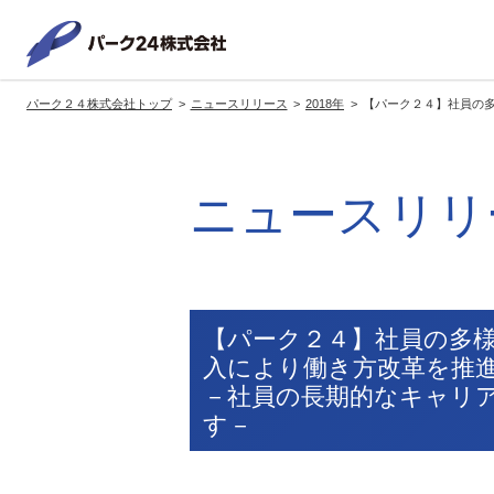
パーク２
パーク２４株式会社トップ
ニュースリリース
2018年
【パーク２４】社員の
サービス紹介
企業情報
投資家情報
サステナビリティ
トップへ
トップへ
トップへ
トッ
ニュースリリ
グループの方針・展開
経営方針
トップコミットメント
サ
社長メッセージ
社長メッセージ
社長メッセージ
※企業情報へリンクします
グループ理念・スローガン
基本方針・戦略
サステナビリティ委員会
委員長メッセージ
展開ブランド
中期経営計画
（PDFファイル）
【パーク２４】社員の多
駐車場サービス
モ
入により働き方改革を
事業拠点
事業等のリスク
－社員の長期的なキャリ
コーポレート・ガバナンス
※サステナ
す－
環境
社
ます
社会全体のCO2削減への貢献
株式情報