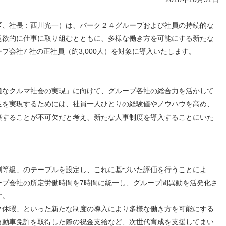
人材戦略
お客様への責任
配当情報
発行体格付
電子公告
パー
人的資本価値の最大化に向け
責任ある調達
区、社長：西川光一）は、パーク２４グループおよび社員の持続的な
た取り組み
株主優待
株式手続
定款・株式取扱
パー
地域コミュニティへの貢献
意欲的に仕事に取り組むとともに、多様な働き方を可能にする新たな
規則
健康経営の推進
市場
ープ会社7 社の正社員（約3,000人）を対象に導入いたします。
合報告書
※投資家情報へリンクします
なクルマ社会の実現」に向けて、グループ各社の総合力を活かして
長を実現するためには、社員一人ひとりの経験値やノウハウを高め、
築することが不可欠だと考え、新たな人事制度を導入することにいた
等級」のテーブルを設定し、これに基づいた評価を行うことによ
ープ会社の所定労働時間を7時間に統一し、グループ間異動を活発化さ
す。
休暇」といった新たな制度の導入により多様な働き方を可能にする
自動車免許を取得した際の祝金支給など、次世代育成を支援してまい