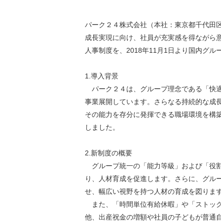
環境負荷低減への貢献
株価情報
株主構成
資源の有効利用
パーク２４株式会社（本社：東京都千代田
株式概要
株主総会
気候変動への取り組み
成長実現に向け、社員が充実感を得ながら
（TCFD）
人事制度を、2018年11月1日より国内グル
統
1.導入背景
編集方針
（PDFファイル）
パーク２４は、グループ理念である「快適
事業展開しています。さらなる持続的な成
その能力を存分に発揮できる職場環境を構
しました。
2.新制度の概要
グループ統一の「能力等級」および「役割
り、人材育成を促進します。さらに、グル
せ、幅広い視野を持つ人材の育成を図りま
また、「時間単位有給休暇」や「ストック
他、出産祝金の増額や社員の子どもが普通