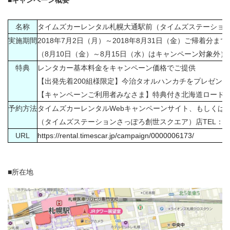
■キャンペーン概要
名称
タイムズカーレンタル札幌大通駅前（タイムズステーション
実施期間
2018年7月2日（月）～2018年8月31日（金）ご帰着分まで
（8月10日（金）～8月15日（水）はキャンペーン対象外）
特典
レンタカー基本料金をキャンペーン価格でご提供
【出発先着200組様限定】今治タオルハンカチをプレゼント
【キャンペーンご利用者みなさま】特典付き北海道ロードマ
予約方法
タイムズカーレンタルWebキャンペーンサイト、もしくは
（タイムズステーションさっぽろ創世スクエア）店TEL：011-
URL
https://rental.timescar.jp/campaign/0000006173/
■所在地