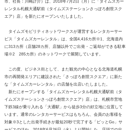
市、社長：川崎計介）は、2018年7月2日（月）に「タイムズカー
レンタル札幌大通駅前（タイムズステーションさっぽろ創世スク
エア）店」を新たにオープンいたしました。
タイムズモビリティネットワークスが運営するレンタカーサー
ビス「タイムズカーレンタル」は、全国4,416カ所※1、北海道内
に313カ所（店舗28カ所、店舗以外でご出発・ご返却ができる駐車
場※2 285カ所）のネットワークで展開しています。
この度、ビジネス街として、また観光の中心となる北海道札幌
市の再開発エリアに建設された「さっぽろ創世スクエア」に新た
な「タイムズカーレンタル」の店舗を出店いたしました。
新たにオープンする「タイムズカーレンタル札幌大通駅前（タ
イムズステーションさっぽろ創世スクエア）店」は、札幌市営地
下鉄3線が乗り入れる「大通駅」から徒歩3分の好立地に位置して
います。通常のレンタカーサービスはもちろん、会員のお客様を
対象※3とした出発手続きが最短20秒で完了する「ピッとGo」サ
ービスのほか、2018年6月26日（火）より開始した、店頭での出