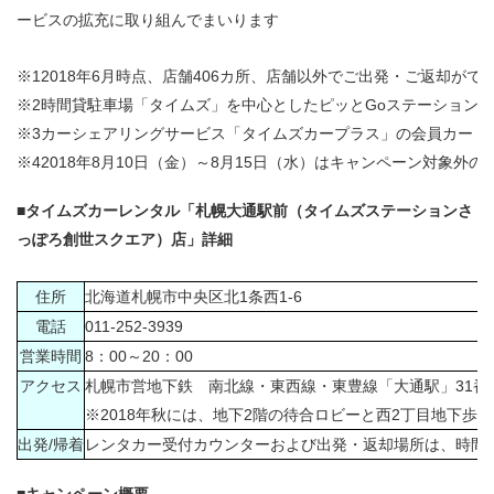
ービスの拡充に取り組んでまいります
※1
2018年6月時点、店舗406カ所、店舗以外でご出発・ご返却ができ
※2
時間貸駐車場「タイムズ」を中心としたピッとGoステーション
※3
カーシェアリングサービス「タイムズカープラス」の会員カード
※4
2018年8月10日（金）～8月15日（水）はキャンペーン対象
■タイムズカーレンタル「札幌大通駅前（タイムズステーションさ
っぽろ創世スクエア）店」詳細
住所
北海道札幌市中央区北1条西1-6
電話
011-252-3939
営業時間
8：00～20：00
アクセス
札幌市営地下鉄 南北線・東西線・東豊線「大通駅」31番
※2018年秋には、地下2階の待合ロビーと西2丁目地下歩
出発/帰着
レンタカー受付カウンターおよび出発・返却場所は、時間